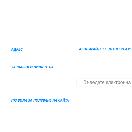
АБОНИРАЙТЕ СЕ ЗА ОФЕРТИ И
АДРЕС
Получавате отстъпки и специ
Пристанище Волос
38221 Гърция
Спестявате пари при всяка р
ЗА ВЪПРОСИ ПИШЕТЕ НА
maternyachting@gmail.com
ПРАВИЛА ЗА ПОЛЗВАНЕ НА САЙТА
Правила и условия
Политика за поверителност и
бисквитки
 Matern Yachting MCPY Чартъри с капитан, Катамаран под наем, Луксозни ч
За да се отпишете от нашия мейлинг лист
натиснете тук