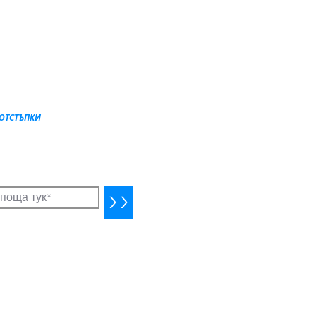
 ОТСТЪПКИ
ални оферти (само за абонати)
езервация
>>
артъри. Уеб дизайн от Silvia Matern