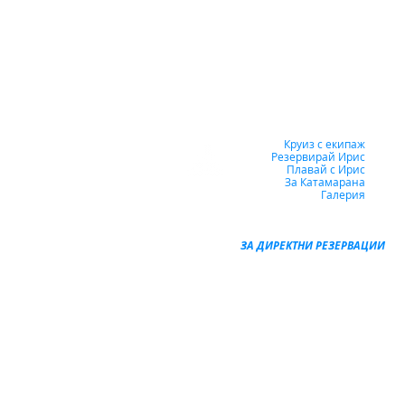
Круиз с екипаж
Резервирай Ирис
Плавай с Ирис
За Катамарана
Галерия
ЗА ДИРЕКТНИ РЕЗЕРВАЦИИ
+359 888 355 711
+359 888 828 522
+30 698 656 7688
2019-2025 © Всички права запазени.