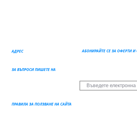
АБОНИРАЙТЕ СЕ ЗА ОФЕРТИ И
АДРЕС
Получавате отстъпки и специ
Пристанище Волос
38221 Гърция
Спестявате пари при всяка р
ЗА ВЪПРОСИ ПИШЕТЕ НА
maternyachting@gmail.com
ПРАВИЛА ЗА ПОЛЗВАНЕ НА САЙТА
Правила и условия
Политика за поверителност и
бисквитки
 Matern Yachting MCPY Чартъри с капитан, Катамаран под наем, Луксозни ч
За да се отпишете от нашия мейлинг лист
натиснете тук