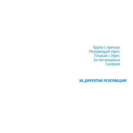
Круиз с екипаж
Резервирай Ирис
Плавай с Ирис
За Катамарана
Галерия
ЗА ДИРЕКТНИ РЕЗЕРВАЦИИ
+359 888 355 711
+359 888 828 522
+30 698 656 7688
2019-2025 © Всички права запазени.