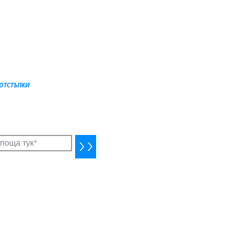
 ОТСТЪПКИ
ални оферти (само за абонати)
езервация
>>
артъри. Уеб дизайн от Silvia Matern