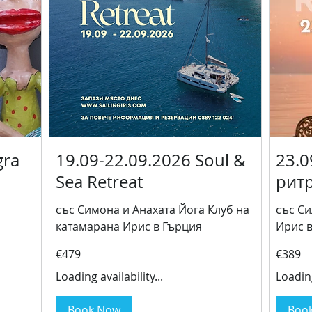
gra
19.09-22.09.2026 Soul &
23.0
Sea Retreat
рит
със Симона и Анахата Йога Клуб на
със С
катамарана Ирис в Гърция
Ирис 
479
389
€479
€389
euros
euros
Loading availability...
Loading
Book Now
Boo