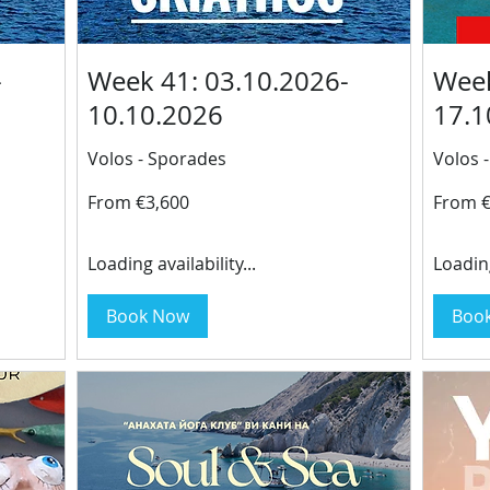
-
Week 41: 03.10.2026-
Week
10.10.2026
17.1
Volos - Sporades
Volos 
From
From
From €3,600
From €
3,600
3,600
euros
euros
Loading availability...
Loading
Book Now
Boo