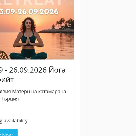
9 - 26.09.2026 Йога
рийт
илвия Матерн на катамарана
в Гърция
 availability...
k Now