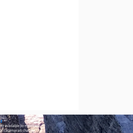
LS
only available to members
of catamaran charter