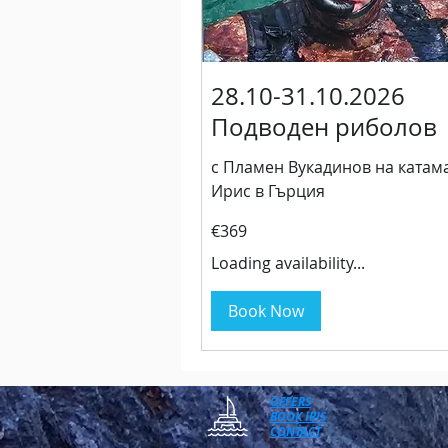
28.10-31.10.2026
Подводен риболов
с Пламен Вукадинов на катам
Ирис в Гърция
369
€369
euros
Loading availability...
Book Now
OFFERS
BOOK IRIS
CONTACT