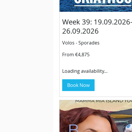
Week 39: 19.09.2026
26.09.2026
Volos - Sporades
From
From €4,875
4,875
euros
Loading availability...
Book Now