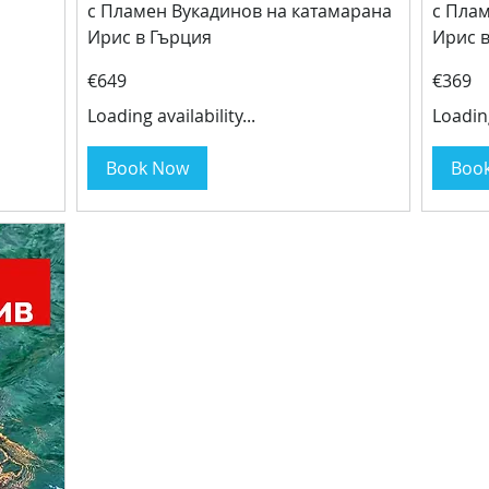
с Пламен Вукадинов на катамарана
с Пла
Ирис в Гърция
Ирис 
649
369
€649
€369
euros
euros
Loading availability...
Loading
Book Now
Boo