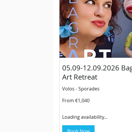
05.09-12.09.2026 Ba
Art Retreat
Volos - Sporades
From
From €1,040
1,040
euros
Loading availability...
Book Now