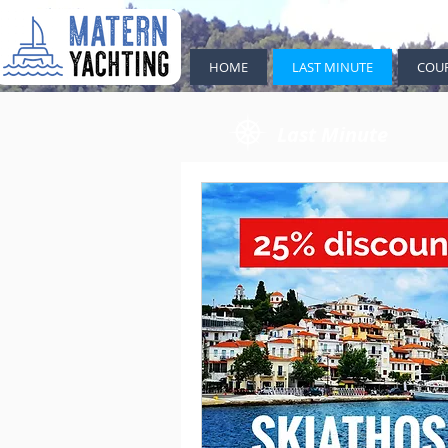
HOME
LAST MINUTE
COU
Last Minute