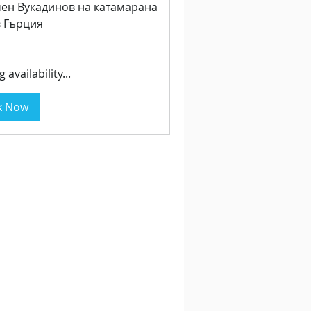
мен Вукадинов на катамарана
в Гърция
 availability...
k Now