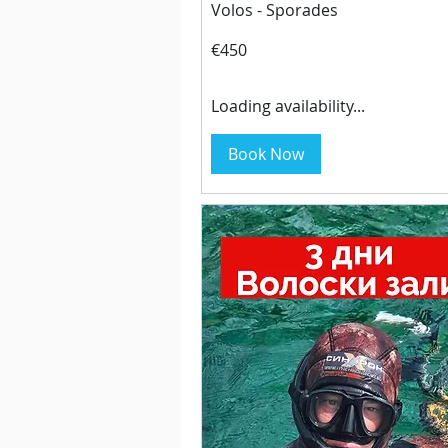
Volos - Sporades
450
€450
euros
Loading availability...
Book Now