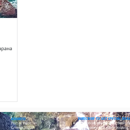
арана
SUBSCRIBE TO GET SPECIAL DEA
ADDRESS
Get special boat charter deals 
Port of Volos
Greece 38221
Save money with every booking 